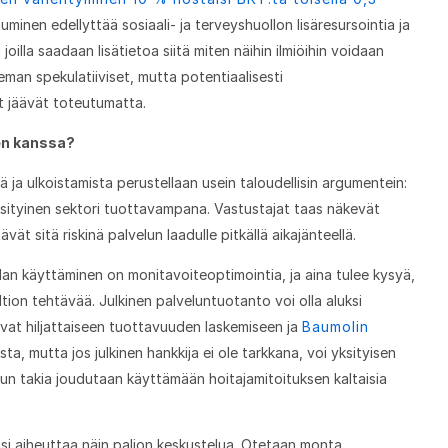
tuminen edellyttää sosiaali- ja terveyshuollon lisäresursointia ja
joilla saadaan lisätietoa siitä miten näihin ilmiöihin voidaan
ieman spekulatiiviset, mutta potentiaalisesti
et jäävät toteutumatta.
en kanssa?
ja ulkoistamista perustellaan usein taloudellisin argumentein:
sityinen sektori tuottavampana. Vastustajat taas näkevät
vät sitä riskinä palvelun laadulle pitkällä aikajänteellä.
lan käyttäminen on monitavoiteoptimointia, ja aina tulee kysyä,
ion tehtävää. Julkinen palveluntuotanto voi olla aluksi
tavat hiljattaiseen tuottavuuden laskemiseen ja
Baumolin
sta, mutta jos julkinen hankkija ei ole tarkkana, voi yksityisen
iskun takia joudutaan käyttämään hoitajamitoituksen kaltaisia
si aiheuttaa näin paljon keskustelua. Otetaan monta