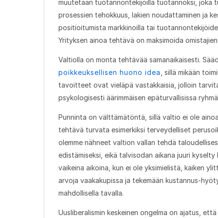
muutetaan tuotannontekijöillä tuotannoksi, joka 
prosessien tehokkuus, lakien noudattaminen ja k
positioitumista markkinoilla tai tuotannontekijöi
Yrityksen ainoa tehtävä on maksimoida omistajiens
Valtiolla on monta tehtävää samanaikaisesti. Sää
poikkeuksellisen huono idea
, sillä mikään toim
tavoitteet ovat vieläpä vastakkaisia, jolloin tarvi
psykologisesti äärimmäisen epäturvallisissa ryhmä
Punninta on välttämätöntä, sillä valtio ei ole ainoa
tehtävä turvata esimerkiksi terveydelliset peruso
olemme nähneet valtion vallan tehdä taloudellises
edistämiseksi, eikä talvisodan aikana juuri kyselt
vaikeina aikoina, kun ei ole yksimielistä, kaiken 
arvoja vaakakupissa ja tekemään kustannus-hyötya
mahdollisella tavalla.
Uusliberalismin keskeinen ongelma on ajatus, että 