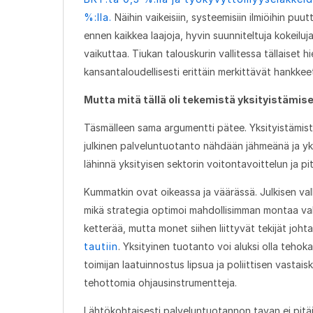
%:lla.
Näihin vaikeisiin, systeemisiin ilmiöihin puut
ennen kaikkea laajoja, hyvin suunniteltuja kokeiluja 
vaikuttaa. Tiukan talouskurin vallitessa tällaiset h
kansantaloudellisesti erittäin merkittävät hankke
Mutta mitä tällä oli tekemistä yksityistämis
Täsmälleen sama argumentti pätee. Yksityistämistä 
julkinen palveluntuotanto nähdään jähmeänä ja yk
lähinnä yksityisen sektorin voitontavoittelun ja pitä
Kummatkin ovat oikeassa ja väärässä. Julkisen val
mikä strategia optimoi mahdollisimman montaa valt
ketterää, mutta monet siihen liittyvät tekijät joh
tautiin
. Yksityinen tuotanto voi aluksi olla tehoka
toimijan laatuinnostus lipsua ja poliittisen vasta
tehottomia ohjausinstrumentteja.
Lähtökohtaisesti palveluntuotannon tavan ei pitäi