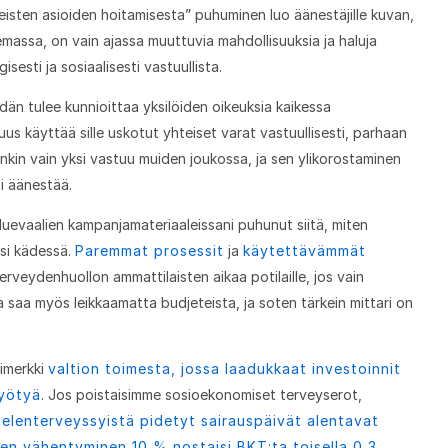
teisten asioiden hoitamisesta” puhuminen luo äänestäjille kuvan,
olemassa, on vain ajassa muuttuvia mahdollisuuksia ja haluja
gisesti ja sosiaalisesti vastuullista.
idän tulee kunnioittaa yksilöiden oikeuksia kaikessa
uus käyttää sille uskotut yhteiset varat vastuullisesti, parhaan
kin vain yksi vastuu muiden joukossa, ja sen ylikorostaminen
si äänestää.
luevaalien kampanjamateriaaleissani puhunut siitä, miten
äsi kädessä.
Paremmat prosessit
ja
käytettävämmät
erveydenhuollon ammattilaisten aikaa potilaille, jos vain
 saa myös leikkaamatta budjeteista, ja soten tärkein mittari on
imerkki
valtion toimesta, jossa laadukkaat investoinnit
hyötyä
. Jos poistaisimme sosioekonomiset terveyserot,
ielenterveyssyistä pidetyt sairauspäivät alentavat
en vähentyminen 10 % nostaisi BKT:ta toisella 0,3