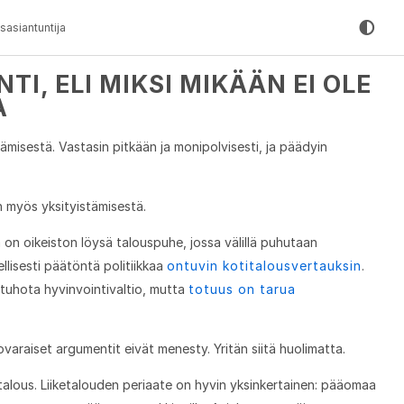
sasiantuntija
I, ELI MIKSI MIKÄÄN EI OLE
A
tämisestä. Vastasin pitkään ja monipolvisesti, ja päädyin
n myös yksityistämisestä.
a on oikeiston löysä talouspuhe, jossa välillä puhutaan
ellisesti päätöntä politiikkaa
ontuvin kotitalousvertauksin
.
tuhota hyvinvointivaltio, mutta
totuus on tarua
ovaraiset argumentit eivät menesty. Yritän siitä huolimatta.
liiketalous. Liiketalouden periaate on hyvin yksinkertainen: pääomaa