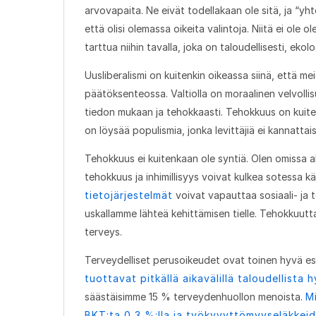
arvovapaita. Ne eivät todellakaan ole sitä, ja “yh
että olisi olemassa oikeita valintoja. Niitä ei ole 
tarttua niihin tavalla, joka on taloudellisesti, ekolo
Uusliberalismi on kuitenkin oikeassa siinä, että me
päätöksenteossa. Valtiolla on moraalinen velvollis
tiedon mukaan ja tehokkaasti. Tehokkuus on kuiten
on löysää populismia, jonka levittäjiä ei kannattai
Tehokkuus ei kuitenkaan ole syntiä. Olen omissa a
tehokkuus ja inhimillisyys voivat kulkea sotessa k
tietojärjestelmät
voivat vapauttaa sosiaali- ja t
uskallamme lähteä kehittämisen tielle. Tehokkuutta
terveys.
Terveydelliset perusoikeudet ovat toinen hyvä es
tuottavat pitkällä aikavälillä taloudellista 
säästäisimme 15 % terveydenhuollon menoista.
M
BKT:ta 0,3 %:lla ja työkyvyttömyyseläkkeid