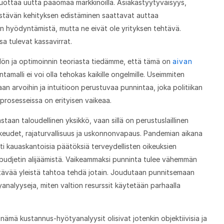
tuottaa uutta pääomaa markkinoilla. Asiakastyytyväisyys,
estävän kehityksen edistäminen saattavat auttaa
den hyödyntämistä, mutta ne eivät ole yrityksen tehtävä.
a tulevat kassavirrat.
dön ja optimoinnin teoriasta tiedämme, että tämä on
aivan
intamalli ei voi olla tehokas kaikille ongelmille. Useimmiten
taan arvoihin ja intuitioon perustuvaa punnintaa, joka politiikan
prosesseissa on erityisen vaikeaa.
staan taloudellinen yksikkö, vaan sillä on perustuslaillinen
ikeudet, rajaturvallisuus ja uskonnonvapaus. Pandemian aikana
ti kauaskantoisia päätöksiä terveydellisten oikeuksien
y budjetin alijäämistä. Vaikeammaksi punninta tulee vähemmän
ylittävää yleistä tahtoa tehdä jotain. Joudutaan punnitsemaan
nalyyseja, miten valtion resurssit käytetään parhaalla
nämä kustannus-hyötyanalyysit olisivat jotenkin objektiivisia ja