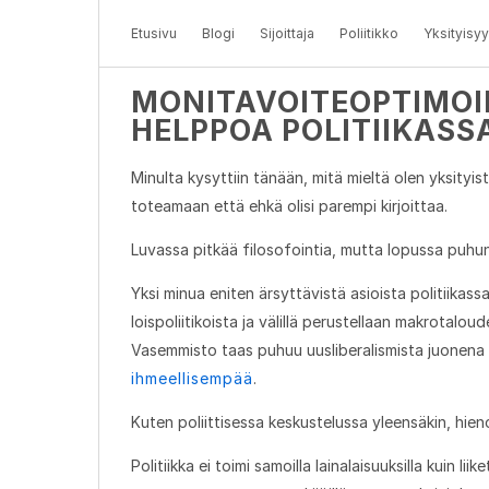
Etusivu
Blogi
Sijoittaja
Poliitikko
Yksityisyy
MONITAVOITEOPTIMOINT
HELPPOA POLITIIKASS
Minulta kysyttiin tänään, mitä mieltä olen yksityis
toteamaan että ehkä olisi parempi kirjoittaa.
Luvassa pitkää filosofointia, mutta lopussa puhu
Yksi minua eniten ärsyttävistä asioista politiikass
loispoliitikoista ja välillä perustellaan makrotaloud
Vasemmisto taas puhuu uusliberalismista juonena 
ihmeellisempää
.
Kuten poliittisessa keskustelussa yleensäkin, hien
Politiikka ei toimi samoilla lainalaisuuksilla kuin 